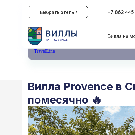
+7 862 445
Выбрать отель
Вилла на м
TravelLine
Вилла Provence в 
помесячно 🔥